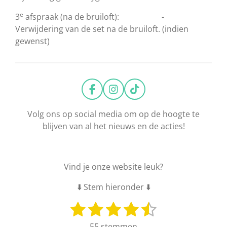
e
3
afspraak (na de bruiloft): -
Verwijdering van de set na de bruiloft. (indien
gewenst)
F
I
T
a
n
i
c
s
k
Volg ons op social media om op de hoogte te
e
t
T
blijven van al het nieuws en de acties!
b
a
o
o
g
k
o
r
k
a
Vind je onze website leuk?
m
⬇️ Stem hieronder ⬇️
1
2
3
4
5
S
R
t
a
s
s
s
s
s
55 stemmen