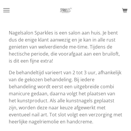
Ga
direct
naar
de
Nagelsalon Sparkles is een salon aan huis. Je bent
hoofdinhoud
dus de enige klant aanwezig en je kan in alle rust
genieten van welverdiende me-time. Tijdens de
hectische periode, die voorafgaat aan een bruiloft,
is dit een fijne extra!
De behandeltijd varieert van 2 tot 3 uur, afhankelijk
van de gekozen behandeling. Bij iedere
behandeling wordt eerst een uitgebreide combi
manicure gedaan, daarna volgt het plaatsen van
het kunstproduct. Als alle kunstnagels geplaatst
zijn, worden deze naar keuze afgewerkt met
eventueel nail art. Tot slot volgt een verzorging met
heerlijke nagelriemolie en handcreme.