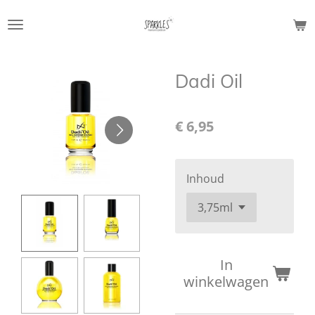
Ga
direct
naar
de
Dadi Oil
hoofdinhoud
€ 6,95
Inhoud
In
winkelwagen