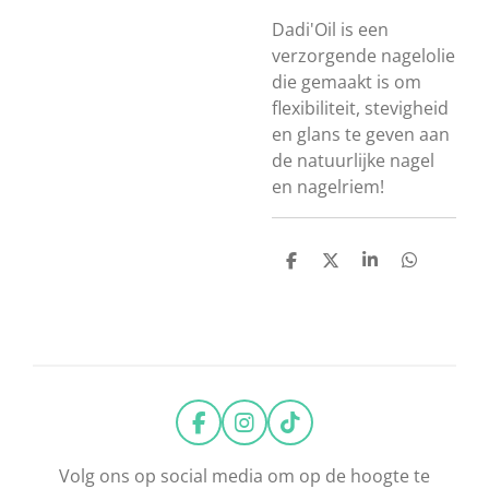
Dadi'Oil is een
verzorgende nagelolie
die gemaakt is om
flexibiliteit, stevigheid
en glans te geven aan
de natuurlijke nagel
en nagelriem!
D
D
S
D
e
e
h
e
l
e
a
l
e
l
r
e
n
e
n
F
I
T
a
n
i
c
s
k
Volg ons op social media om op de hoogte te