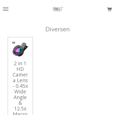
Ga
direct
naar
de
Diversen
hoofdinhoud
2 in 1
HD
Camer
a Lens
- 0.45x
Wide
Angle
&
12.5x
Macro