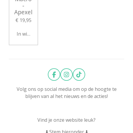
-
Apexel
€ 19,95
In winkelwagen
F
I
T
a
n
i
c
s
k
Volg ons op social media om op de hoogte te
e
t
T
blijven van al het nieuws en de acties!
b
a
o
o
g
k
o
r
k
a
Vind je onze website leuk?
m
⬇️ Stem hieronder ⬇️